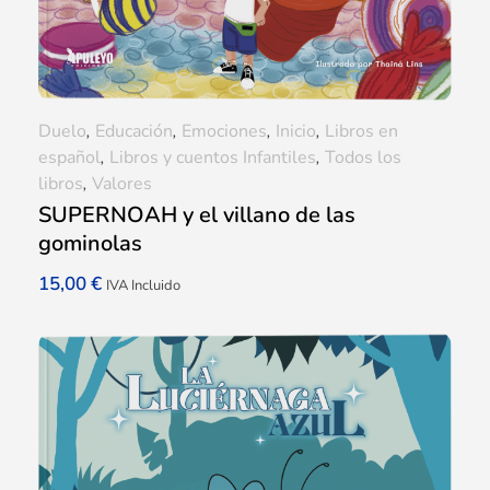
Duelo
,
Educación
,
Emociones
,
Inicio
,
Libros en
español
,
Libros y cuentos Infantiles
,
Todos los
libros
,
Valores
SUPERNOAH y el villano de las
gominolas
15,00
€
IVA Incluido