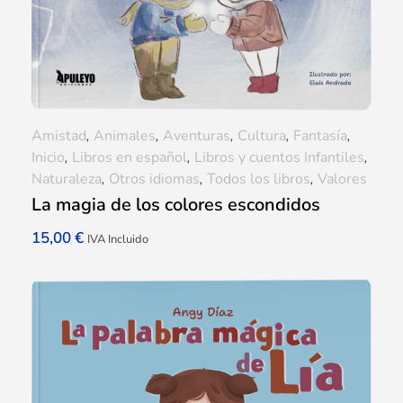
Amistad
,
Animales
,
Aventuras
,
Cultura
,
Fantasía
,
Inicio
,
Libros en español
,
Libros y cuentos Infantiles
,
Naturaleza
,
Otros idiomas
,
Todos los libros
,
Valores
La magia de los colores escondidos
15,00
€
IVA Incluido