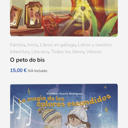
Familia
,
Inicio
,
Libros en gallego
,
Libros y cuentos
Infantiles
,
Literario
,
Todos los libros
,
Valores
O peto do bis
15,00
€
IVA Incluido