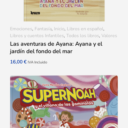
Emociones
,
Fantasía
,
Inicio
,
Libros en español
,
Libros y cuentos Infantiles
,
Todos los libros
,
Valores
Las aventuras de Ayana: Ayana y el
jardín del fondo del mar
16,00
€
IVA Incluido