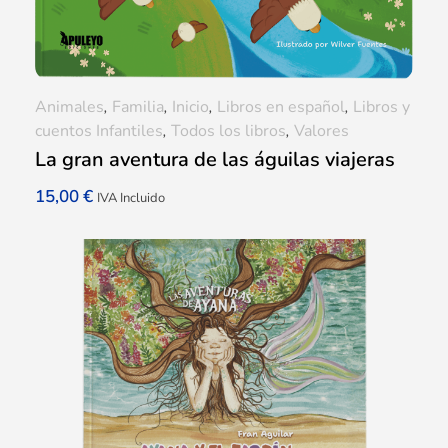
Animales
,
Familia
,
Inicio
,
Libros en español
,
Libros y
cuentos Infantiles
,
Todos los libros
,
Valores
La gran aventura de las águilas viajeras
15,00
€
IVA Incluido