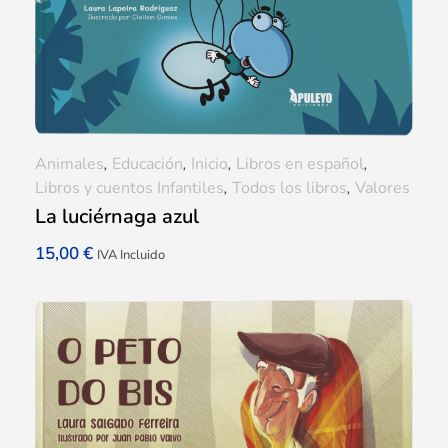
Animales
,
Educación
,
Inicio
,
Libros en español
,
Libros y cuentos Infantiles
,
Todos los libros
,
Valores
La luciérnaga azul
15,00
€
IVA Incluido