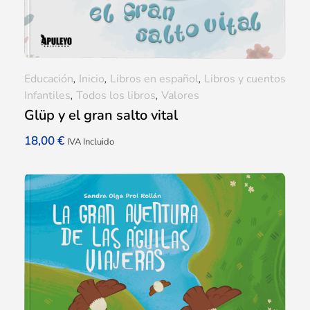
Educación
,
Inicio
,
Libros en español
,
Libros y cuentos
Infantiles
,
Todos los libros
,
Valores
Glüp y el gran salto vital
18,00
€
IVA Incluido