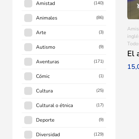
Amistad
(140)
Animales
(86)
Amis
Arte
(3)
inglé
Todos
Autismo
(9)
El 
Aventuras
(171)
15
Cómic
(1)
Cultura
(25)
Cultural o étnica
(17)
Deporte
(9)
Diversidad
(129)