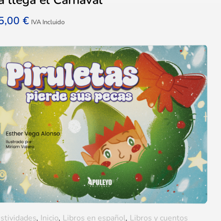
5,00
€
IVA Incluido
stividades
,
Inicio
,
Libros en español
,
Libros y cuentos