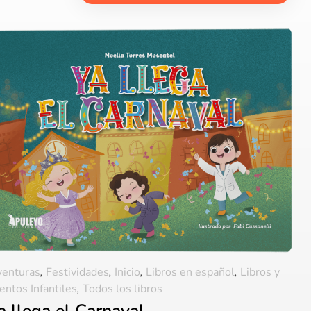
enturas
,
Festividades
,
Inicio
,
Libros en español
,
Libros y
entos Infantiles
,
Todos los libros
a llega el Carnaval