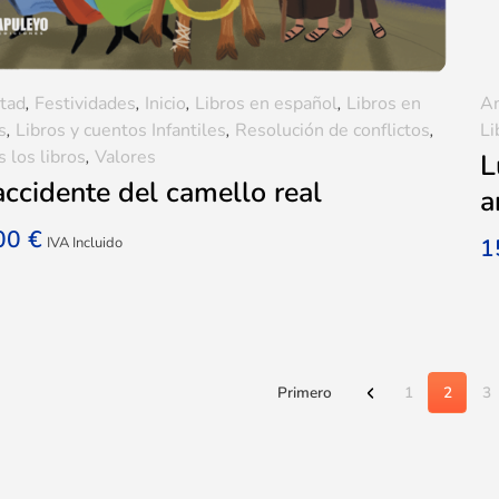
tad
,
Festividades
,
Inicio
,
Libros en español
,
Libros en
A
s
,
Libros y cuentos Infantiles
,
Resolución de conflictos
,
Li
 los libros
,
Valores
L
accidente del camello real
a
,00
€
IVA Incluido
1
Primero
1
2
3