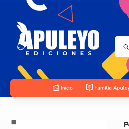
Apuleyo Ediciones | Sello Editorial
Compra libros online. Editorial especializada en literatura contemporánea de calidad: novelas, cuentos, poemarios.
Inicio
Familia Apule
P