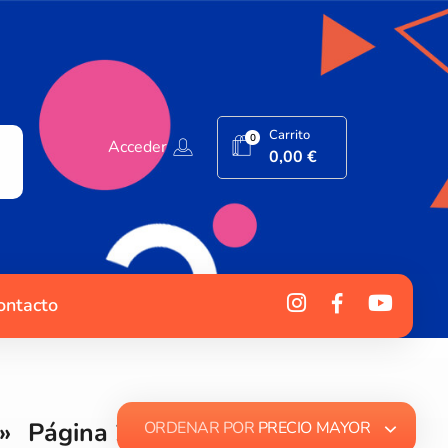
Carrito
0
Acceder
0,00
€
ontacto
»
Página 2
ORDENAR POR
PRECIO MAYOR