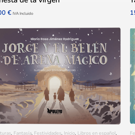
,00
€
1
IVA Incluido
turas
,
Fantasía
,
Festividades
,
Inicio
,
Libros en español
,
Fe