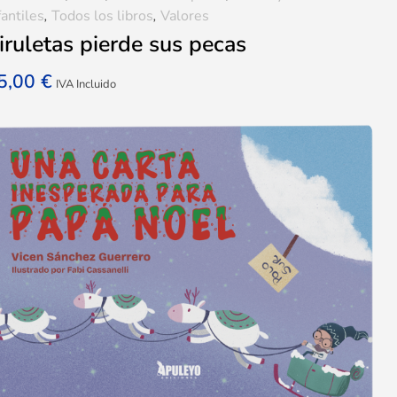
fantiles
,
Todos los libros
,
Valores
iruletas pierde sus pecas
5,00
€
IVA Incluido