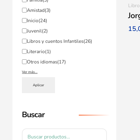
Libro
Amistad
(3)
Jor
Inicio
(24)
15
Juvenil
(2)
Libros y cuentos Infantiles
(26)
Literario
(1)
Otros idiomas
(17)
Ver más…
Aplicar
Buscar