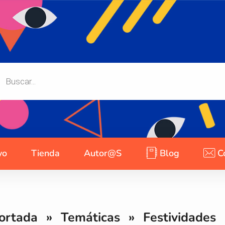
yo
Tienda
Autor@s
Blog
C
ortada
»
Temáticas
»
Festividades