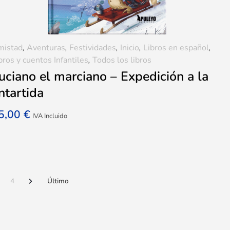
mistad
,
Aventuras
,
Festividades
,
Inicio
,
Libros en español
,
bros y cuentos Infantiles
,
Todos los libros
uciano el marciano – Expedición a la
ntartida
5,00
€
IVA Incluido
4
Último