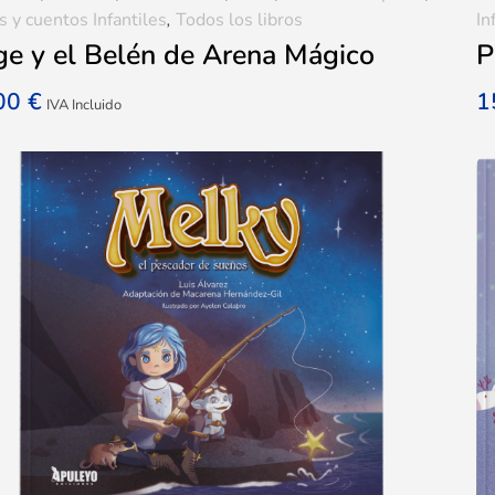
s y cuentos Infantiles
,
Todos los libros
In
ge y el Belén de Arena Mágico
P
,00
€
1
IVA Incluido