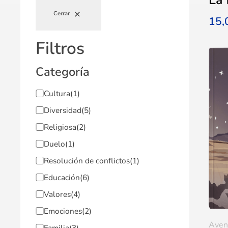
Cerrar
15
Filtros
Categoría
Cultura
(1)
Diversidad
(5)
Religiosa
(2)
Duelo
(1)
Resolución de conflictos
(1)
Educación
(6)
Valores
(4)
Emociones
(2)
Aven
Familia
(3)