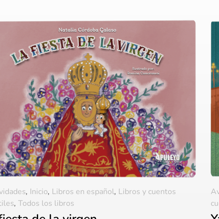
ividades
,
Inicio
,
Libros en español
,
Libros y cuentos
Av
tiles
,
Todos los libros
cu
fiesta de la virgen
Y