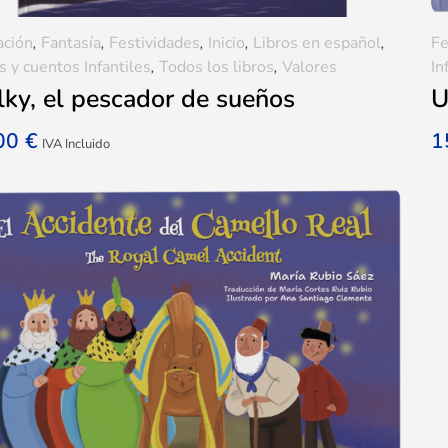
ación
,
Fantasía
,
Festividades
,
Inicio
,
Libros en español
,
Fe
s y cuentos Infantiles
,
Todos los libros
,
Valores
In
ky, el pescador de sueños
U
,00
€
1
IVA Incluido