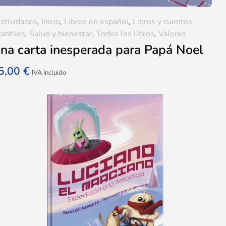
stividades
,
Inicio
,
Libros en español
,
Libros y cuentos
fantiles
,
Salud y bienestar
,
Todos los libros
,
Valores
na carta inesperada para Papá Noel
5,00
€
IVA Incluido