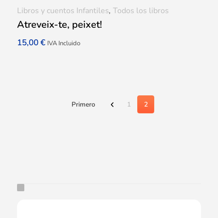
Libros y cuentos Infantiles
,
Todos los libros
Atreveix-te, peixet!
15,00
€
IVA Incluido
Primero
1
2