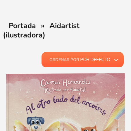
Portada
»
Aidartist
(ilustradora)
POR DEFECTO
ORDENAR POR