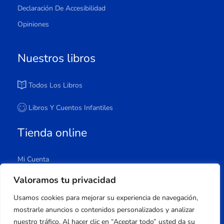
Declaración De Accesibilidad
Opiniones
Nuestros libros
Todos Los Libros
Libros Y Cuentos Infantiles
Tienda online
Mi Cuenta
Carrito
Valoramos tu privacidad
Tienda
Usamos cookies para mejorar su experiencia de navegación,
Lista De Deseos
mostrarle anuncios o contenidos personalizados y analizar
nuestro tráfico. Al hacer clic en “Aceptar todo” usted da su