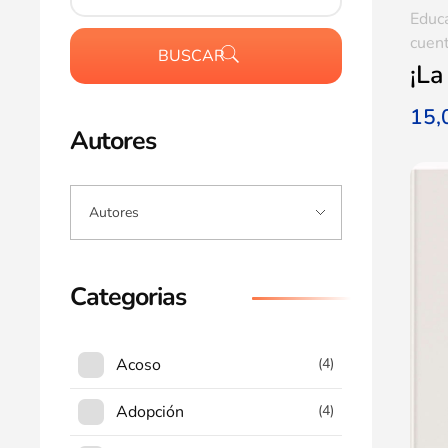
Educ
cuent
BUSCAR
¡La
15
Autores
Categorias
Acoso
(4)
Adopción
(4)