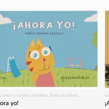
,
Libros y cuentos Infantiles
,
Todos los libros
In
ora yo!
¡