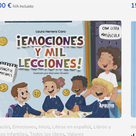
,00
€
1
IVA Incluido
ación
,
Emociones
,
Inicio
,
Libros en español
,
Libros y
In
os Infantiles
,
Todos los libros
,
Valores