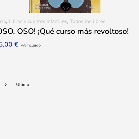
icio
,
Libros y cuentos Infantiles
,
Todos los libros
OSO, OSO! ¡Qué curso más revoltoso!
5,00
€
IVA Incluido
Último