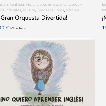
ación
,
Fantasía
,
Inicio
,
Libros en español
,
Libros y
E
os Infantiles
,
Música
,
Todos los libros
,
Valores
In
 Gran Orquesta Divertida!
¡
,00
€
1
IVA Incluido