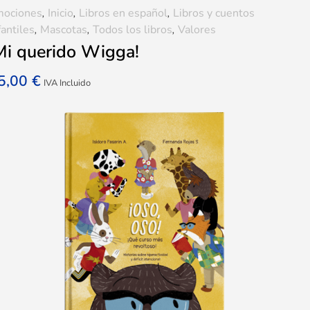
mociones
,
Inicio
,
Libros en español
,
Libros y cuentos
fantiles
,
Mascotas
,
Todos los libros
,
Valores
Mi querido Wigga!
5,00
€
IVA Incluido