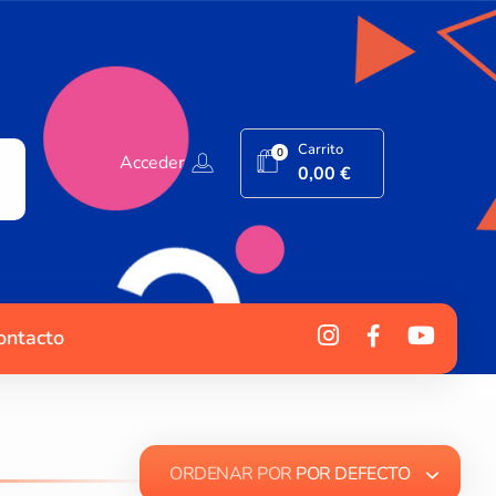
Carrito
0
Acceder
0,00
€
ontacto
ORDENAR POR
POR DEFECTO