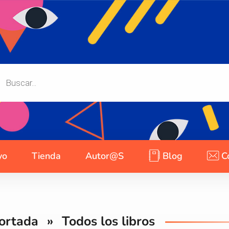
yo
Tienda
Autor@s
Blog
C
ortada
»
Todos los libros