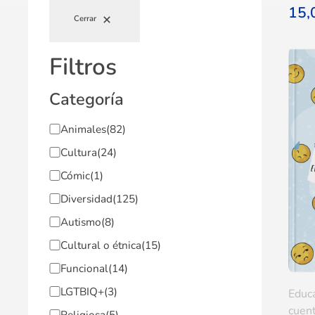
15
Cerrar
Filtros
Categoría
Animales
(82)
Cultura
(24)
Cómic
(1)
Diversidad
(125)
Autismo
(8)
Cultural o étnica
(15)
Funcional
(14)
LGTBIQ+
(3)
Educ
cuent
Religiosa
(5)