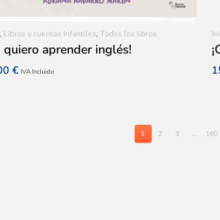
,
Libros y cuentos Infantiles
,
Todos los libros
In
 quiero aprender inglés!
¡
,00
€
1
IVA Incluido
1
2
3
...
160