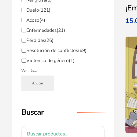
¡Em
Duelo
(121)
15
Acoso
(4)
Enfermedades
(21)
Pérdidas
(26)
Resolución de conflictos
(69)
Violencia de género
(1)
Ver más…
Aplicar
Buscar