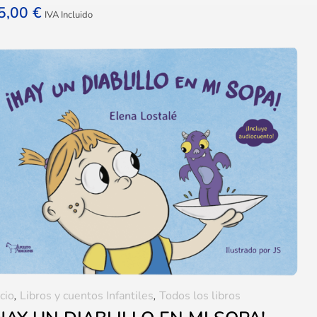
5,00
€
IVA Incluido
icio
,
Libros y cuentos Infantiles
,
Todos los libros