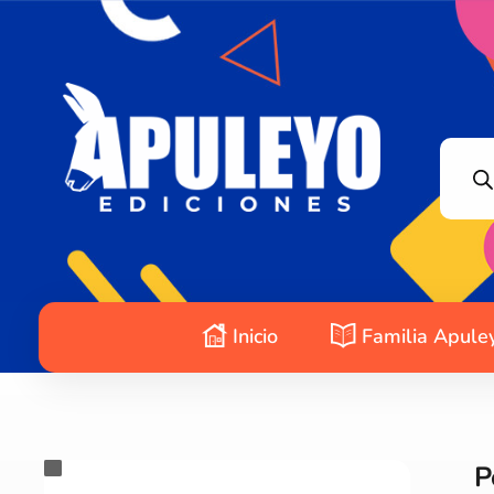
Apuleyo Ediciones | Sello Editorial
Compra libros online. Editorial especializada en literatura contemporánea de calidad: novelas, cuentos, poemarios.
Inicio
Familia Apule
P