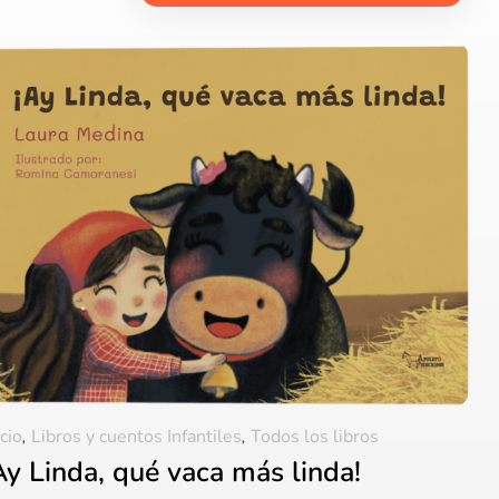
icio
,
Libros y cuentos Infantiles
,
Todos los libros
Ay Linda, qué vaca más linda!