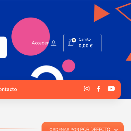
Carrito
0
Acceder
0,00
€
ontacto
POR DEFECTO
ORDENAR POR