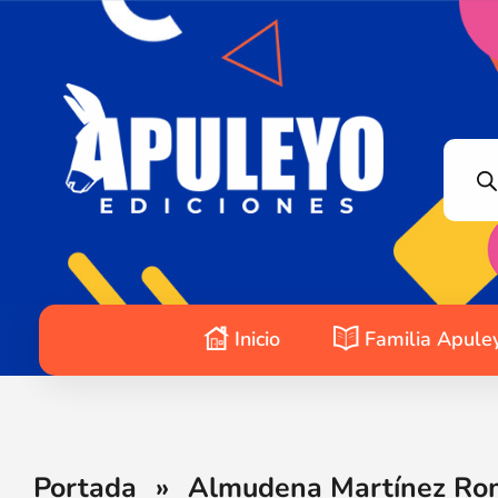
Apuleyo Ediciones | Sello Editorial
Compra libros online. Editorial especializada en literatura contemporánea de calidad: novelas, cuentos, poemarios.
Inicio
Familia Apule
Portada
»
Almudena Martínez Rom