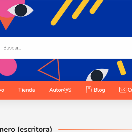
yo
Tienda
Autor@s
Blog
C
ero (escritora)