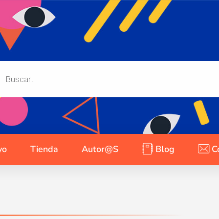
yo
Tienda
Autor@s
Blog
C