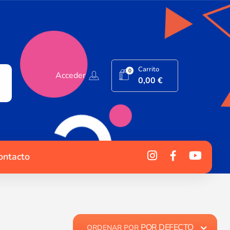
Carrito
0
Acceder
0,00
€
ontacto
POR DEFECTO
ORDENAR POR