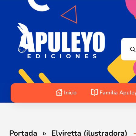
Apuleyo Ediciones | Sello Editorial
Compra libros online. Editorial especializada en literatura contemporánea de calidad: novelas, cuentos, poemarios.
Inicio
Familia Apule
Portada
»
Elviretta (ilustradora)