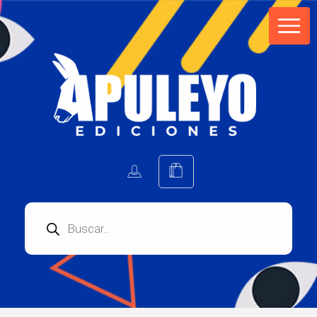
Apuleyo Ediciones | Sello Editorial
Compra libros online. Editorial especializada en literatura contemporánea de calidad: novelas, cuentos, poemarios.