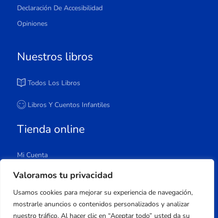
Declaración De Accesibilidad
Opiniones
Nuestros libros
Todos Los Libros
Libros Y Cuentos Infantiles
Tienda online
Mi Cuenta
Carrito
Valoramos tu privacidad
Tienda
Usamos cookies para mejorar su experiencia de navegación,
Lista De Deseos
mostrarle anuncios o contenidos personalizados y analizar
nuestro tráfico. Al hacer clic en “Aceptar todo” usted da su