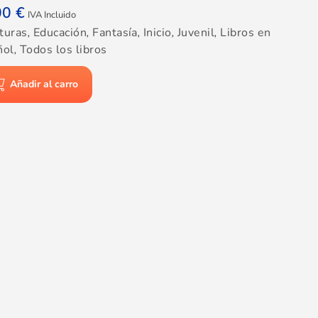
00
€
IVA Incluido
turas
,
Educación
,
Fantasía
,
Inicio
,
Juvenil
,
Libros en
ñol
,
Todos los libros
Añadir al carro