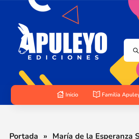
Apuleyo Ediciones | Sello Editorial
Compra libros online. Editorial especializada en literatura contemporánea de calidad: novelas, cuentos, poemarios.
Inicio
Familia Apule
Portada
»
María de la Esperanza S