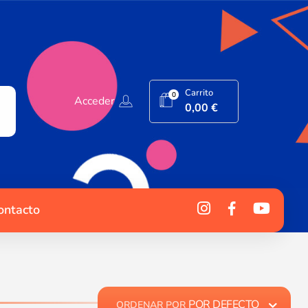
Carrito
0
Acceder
0,00
€
ontacto
POR DEFECTO
ORDENAR POR