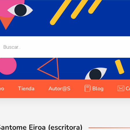
yo
Tienda
Autor@s
Blog
C
antome Eiroa (escritora)