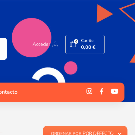
Carrito
0
Acceder
0,00
€
ontacto
POR DEFECTO
ORDENAR POR