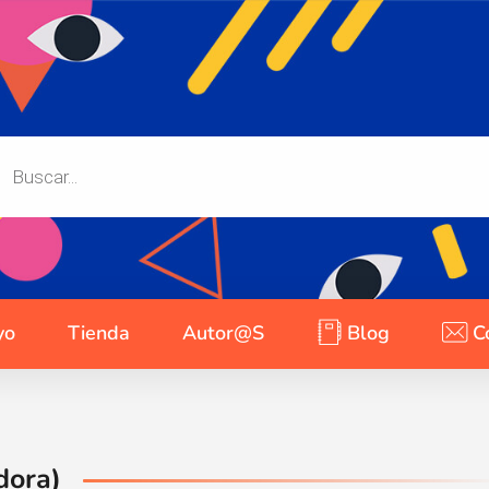
yo
Tienda
Autor@s
Blog
C
dora)