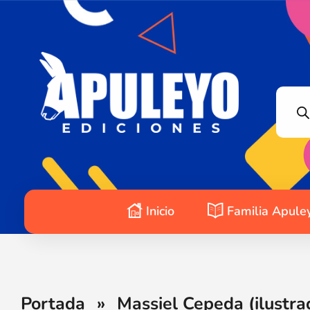
Apuleyo Ediciones | Sello Editorial
Compra libros online. Editorial especializada en literatura contemporánea de calidad: novelas, cuentos, poemarios.
Inicio
Familia Apule
Portada
»
Massiel Cepeda (ilustra