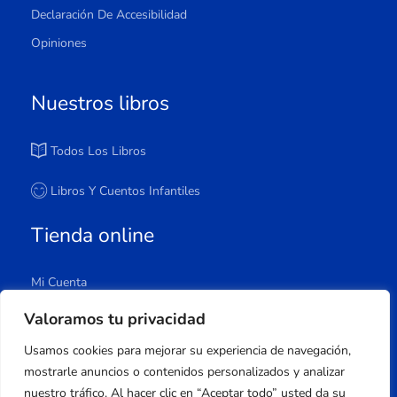
Declaración De Accesibilidad
Opiniones
Nuestros libros
Todos Los Libros
Libros Y Cuentos Infantiles
Tienda online
Mi Cuenta
Carrito
Valoramos tu privacidad
Tienda
Usamos cookies para mejorar su experiencia de navegación,
Lista De Deseos
mostrarle anuncios o contenidos personalizados y analizar
nuestro tráfico. Al hacer clic en “Aceptar todo” usted da su