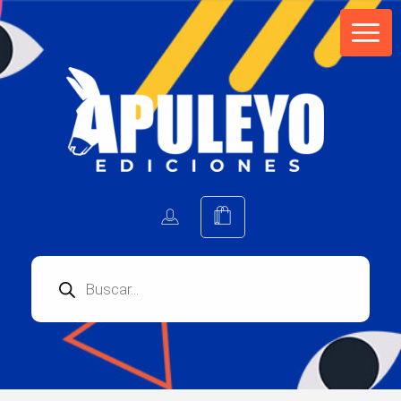
Apuleyo Ediciones | Sello Editorial
Compra libros online. Editorial especializada en literatura contemporánea de calidad: novelas, cuentos, poemarios.