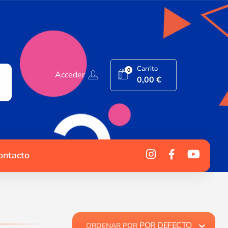
Carrito
0
Acceder
0,00
€
ontacto
POR DEFECTO
ORDENAR POR