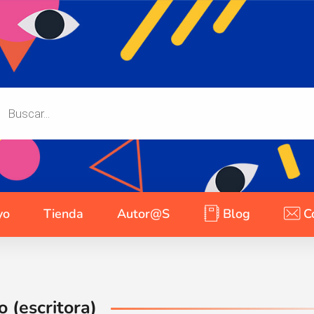
yo
Tienda
Autor@s
Blog
C
 (escritora)