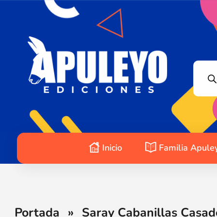
Apuleyo Ediciones | Sello Editorial
Compra libros online. Editorial especializada en literatura contemporánea de calidad: novelas, cuentos, poemarios.
Inicio
Familia Apule
Portada
»
Saray Cabanillas Casado