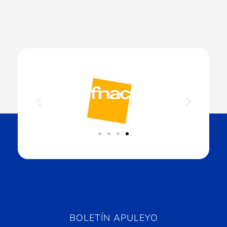
BOLETÍN APULEYO