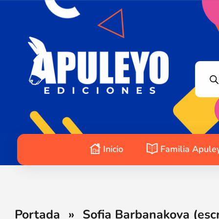
Apuleyo Ediciones | Sello Editorial
Compra libros online. Editorial especializada en literatura contemporánea de calidad: novelas, cuentos, poemarios.
Inicio
Familia Apule
Portada
»
Sofia Barbanakova (escr