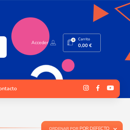
Carrito
0
Acceder
0,00
€
ontacto
POR DEFECTO
ORDENAR POR