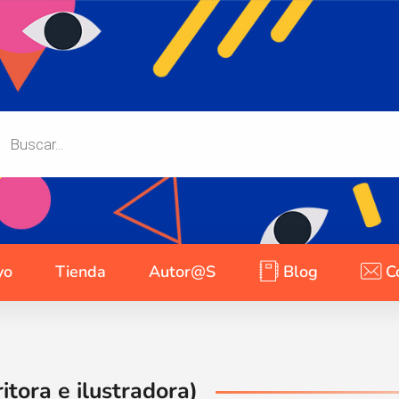
yo
Tienda
Autor@s
Blog
C
itora e ilustradora)