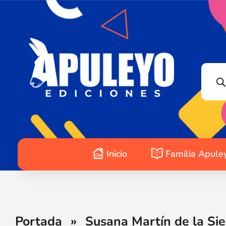
Apuleyo Ediciones | Sello Editorial
Compra libros online. Editorial especializada en literatura contemporánea de calidad: novelas, cuentos, poemarios.
Inicio
Familia Apule
Portada
»
Susana Martín de la Sie