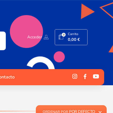
Carrito
0
Acceder
0,00
€
ontacto
POR DEFECTO
ORDENAR POR