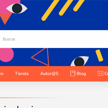
yo
Tienda
Autor@s
Blog
C