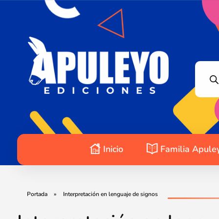
Apuleyo Ediciones | Sello Editorial
Compra libros online. Editorial especializada en literatura contemporánea de calidad: novelas, cuentos, poemarios.
Inicio
Familia Apule
Portada
»
Interpretación en lenguaje de signos