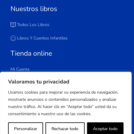
Nuestros libros
Todos Los Libros
Libros Y Cuentos Infantiles
Tienda online
Mi Cuenta
Carrito
Valoramos tu privacidad
Tienda
Usamos cookies para mejorar su experiencia de navegación,
Lista De Deseos
mostrarle anuncios o contenidos personalizados y analizar
nuestro tráfico. Al hacer clic en “Aceptar todo” usted da su
consentimiento a nuestro uso de las cookies.
Copyright © 2023 Apuleyo Ediciones | Desarrollo
Personalizar
Rechazar todo
Aceptar todo
web
Onlinehuelva®