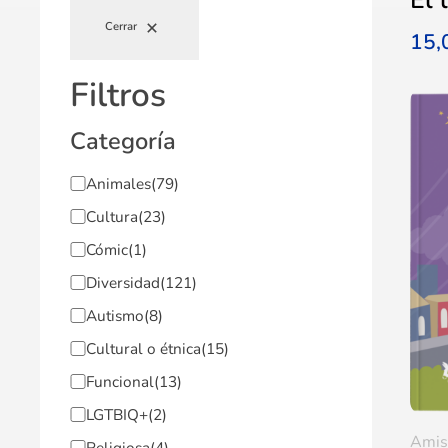
Cerrar
15
Filtros
Categoría
Animales
(79)
Cultura
(23)
Cómic
(1)
Diversidad
(121)
Autismo
(8)
Cultural o étnica
(15)
Funcional
(13)
LGTBIQ+
(2)
Amis
Religiosa
(4)