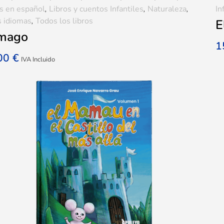
s en español
,
Libros y cuentos Infantiles
,
Naturaleza
,
In
s idiomas
,
Todos los libros
E
 mago
1
,00
€
IVA Incluido