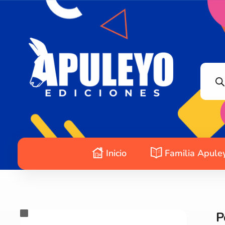
Apuleyo Ediciones | Sello Editorial
Compra libros online. Editorial especializada en literatura contemporánea de calidad: novelas, cuentos, poemarios.
Inicio
Familia Apule
P