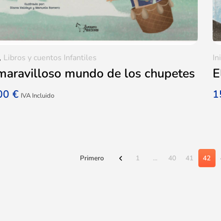
,
Libros y cuentos Infantiles
In
maravilloso mundo de los chupetes
E
,00
€
1
IVA Incluido
Primero
1
...
40
41
42