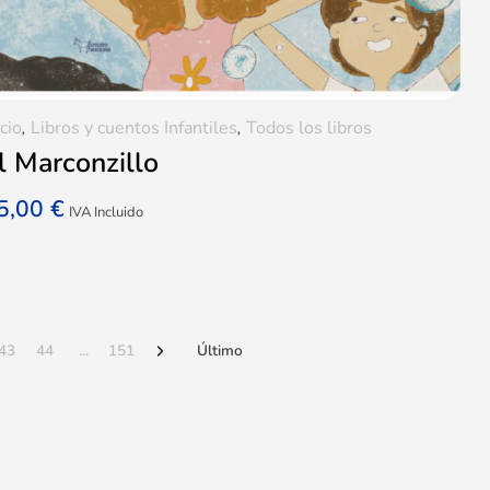
icio
,
Libros y cuentos Infantiles
,
Todos los libros
l Marconzillo
5,00
€
IVA Incluido
43
44
...
151
Último