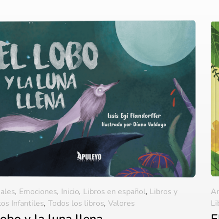
ales
,
Emociones
,
Inicio
,
Libros en español
,
Libros y
An
os Infantiles
,
Todos los libros
,
Valores
Li
lobo y la luna llena
E