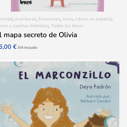
mistad
,
Aventuras
,
Emociones
,
Inicio
,
Libros en español
,
bros y cuentos Infantiles
,
Todos los libros
l mapa secreto de Olivia
6,00
€
IVA Incluido