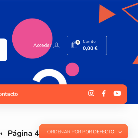
Carrito
0
Acceder
0,00
€
ontacto
»
Página 42
ORDENAR POR
POR DEFECTO