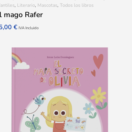
fantiles
,
Literario
,
Mascotas
,
Todos los libros
l mago Rafer
5,00
€
IVA Incluido