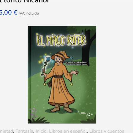
5,00
€
IVA Incluido
mistad
,
Fantasía
,
Inicio
,
Libros en español
,
Libros y cuentos