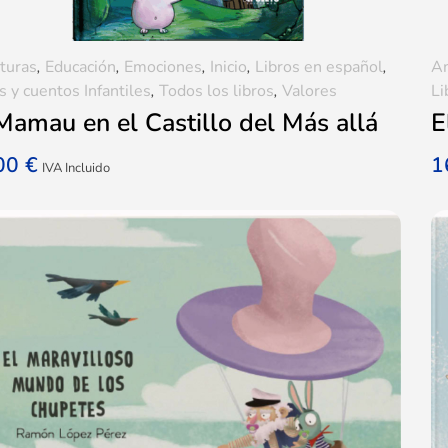
turas
,
Educación
,
Emociones
,
Inicio
,
Libros en español
,
A
s y cuentos Infantiles
,
Todos los libros
,
Valores
Li
Mamau en el Castillo del Más allá
E
,00
€
1
IVA Incluido