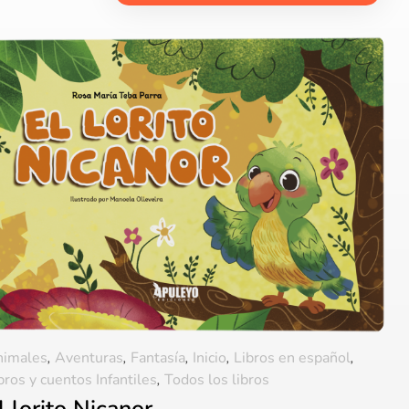
imales
,
Aventuras
,
Fantasía
,
Inicio
,
Libros en español
,
bros y cuentos Infantiles
,
Todos los libros
l lorito Nicanor