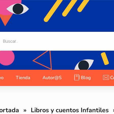
yo
Tienda
Autor@s
Blog
C
ortada
»
Libros y cuentos Infantiles