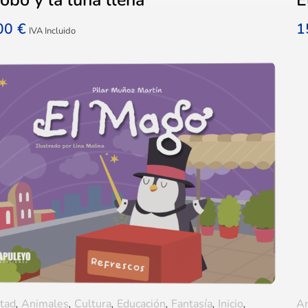
,00
€
1
IVA Incluido
tad
,
Animales
,
Cultura
,
Educación
,
Fantasía
,
Inicio
,
A