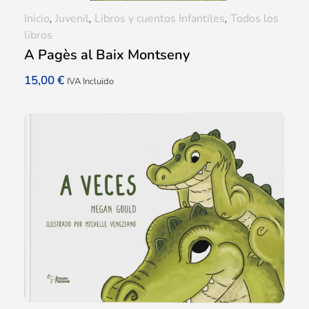
Inicio
,
Juvenil
,
Libros y cuentos Infantiles
,
Todos los
libros
A Pagès al Baix Montseny
15,00
€
IVA Incluido