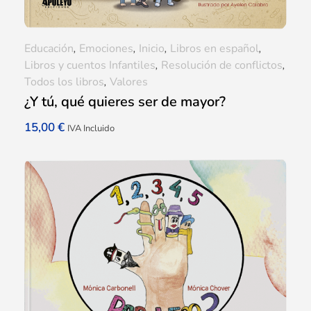
Educación
,
Emociones
,
Inicio
,
Libros en español
,
Libros y cuentos Infantiles
,
Resolución de conflictos
,
Todos los libros
,
Valores
¿Y tú, qué quieres ser de mayor?
15,00
€
IVA Incluido