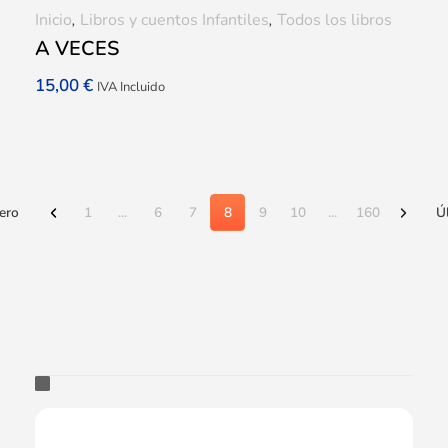
Inicio
,
Libros y cuentos Infantiles
,
Todos los libros
A VECES
15,00
€
IVA Incluido
ero
1
...
6
7
8
9
10
...
160
Ú