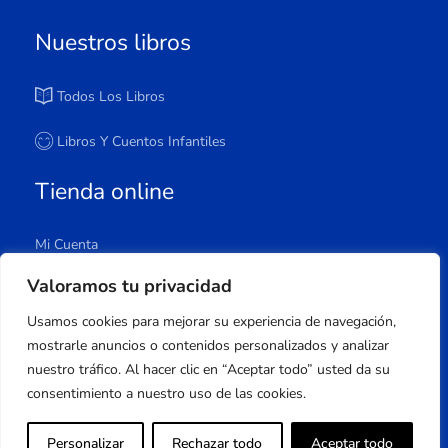
Nuestros libros
Todos Los Libros
Libros Y Cuentos Infantiles
Tienda online
Mi Cuenta
Carrito
Valoramos tu privacidad
Tienda
Usamos cookies para mejorar su experiencia de navegación,
Lista De Deseos
mostrarle anuncios o contenidos personalizados y analizar
nuestro tráfico. Al hacer clic en “Aceptar todo” usted da su
consentimiento a nuestro uso de las cookies.
Copyright © 2023 Apuleyo Ediciones | Desarrollo
Personalizar
Rechazar todo
Aceptar todo