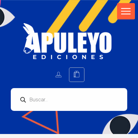
Apuleyo Ediciones | Sello Editorial
Compra libros online. Editorial especializada en literatura contemporánea de calidad: novelas, cuentos, poemarios.