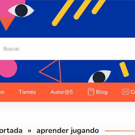
yo
Tienda
Autor@s
Blog
C
ortada
»
aprender jugando