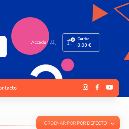
Carrito
0
Acceder
0,00
€
ontacto
ORDENAR POR
POR DEFECTO