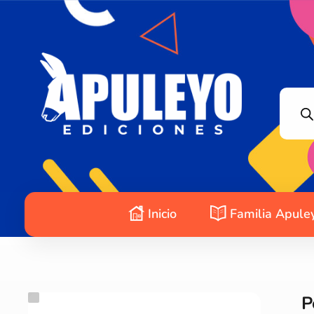
Apuleyo Ediciones | Sello Editorial
Compra libros online. Editorial especializada en literatura contemporánea de calidad: novelas, cuentos, poemarios.
Inicio
Familia Apule
P