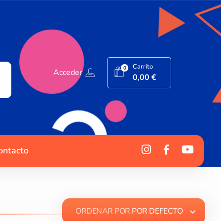
Carrito
0
Acceder
0,00
€
ontacto
ORDENAR POR
POR DEFECTO