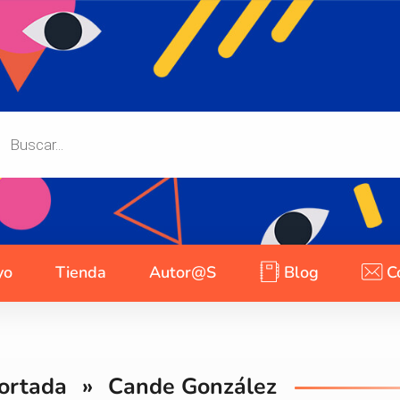
yo
Tienda
Autor@s
Blog
C
ortada
»
Cande González