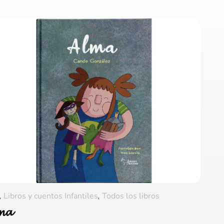
,
Libros y cuentos Infantiles
,
Todos los libros
𝓶𝓪