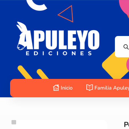
Apuleyo Ediciones | Sello Editorial
Compra libros online. Editorial especializada en literatura contemporánea de calidad: novelas, cuentos, poemarios.
Inicio
Familia Apule
P