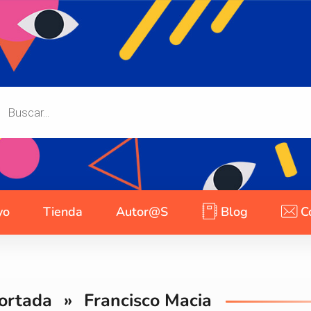
yo
Tienda
Autor@s
Blog
C
ortada
»
Francisco Macia