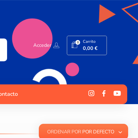
Carrito
0
Acceder
0,00
€
ontacto
ORDENAR POR
POR DEFECTO