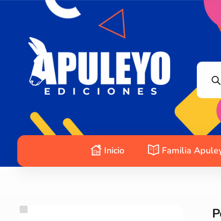
Apuleyo Ediciones | Sello Editorial
Compra libros online. Editorial especializada en literatura contemporánea de calidad: novelas, cuentos, poemarios.
Inicio
Familia Apule
P