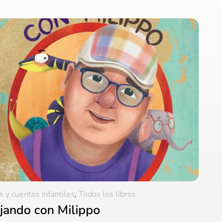
s y cuentos Infantiles
,
Todos los libros
jando con Milippo