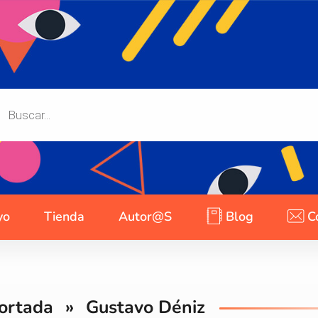
yo
Tienda
Autor@s
Blog
C
ortada
»
Gustavo Déniz