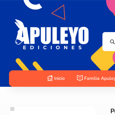
Apuleyo Ediciones | Sello Editorial
Compra libros online. Editorial especializada en literatura contemporánea de calidad: novelas, cuentos, poemarios.
Inicio
Familia Apule
P