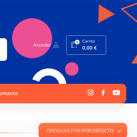
Carrito
0
Acceder
0,00
€
ontacto
ORDENAR POR
POR DEFECTO