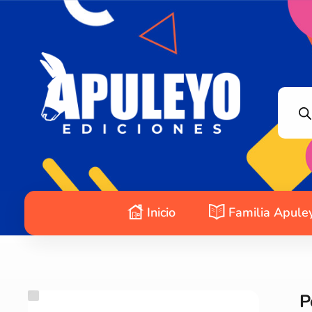
Apuleyo Ediciones | Sello Editorial
Compra libros online. Editorial especializada en literatura contemporánea de calidad: novelas, cuentos, poemarios.
Inicio
Familia Apule
P