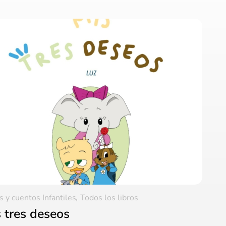
s y cuentos Infantiles
,
Todos los libros
 tres deseos