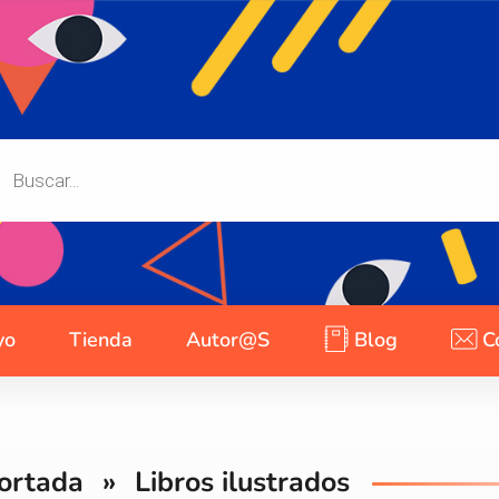
yo
Tienda
Autor@s
Blog
C
ortada
»
Libros ilustrados