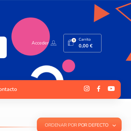
Carrito
0
Acceder
0,00
€
ontacto
ORDENAR POR
POR DEFECTO