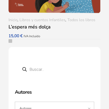
Inicio
,
Libros y cuentos Infantiles
,
Todos los libros
L’espera més dolça
15,00
€
IVA Incluido
Autores