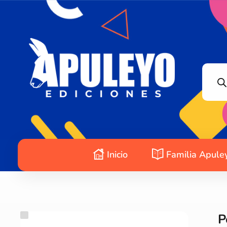
Apuleyo Ediciones | Sello Editorial
Compra libros online. Editorial especializada en literatura contemporánea de calidad: novelas, cuentos, poemarios.
Inicio
Familia Apule
P