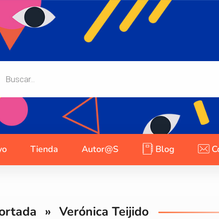
yo
Tienda
Autor@s
Blog
C
ortada
»
Verónica Teijido