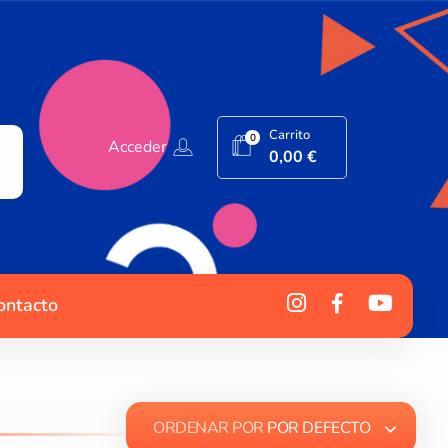
Carrito
0
Acceder
0,00
€
ontacto
ORDENAR POR
POR DEFECTO