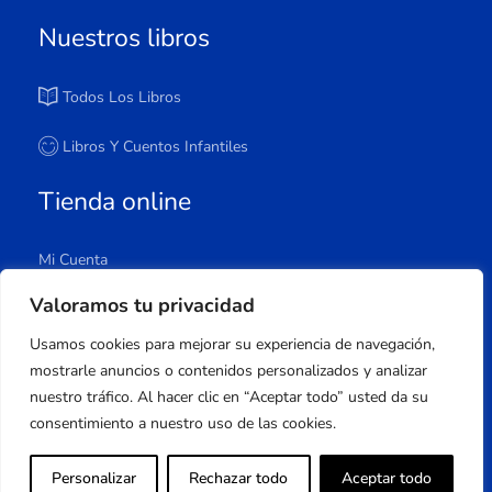
Nuestros libros
Todos Los Libros
Libros Y Cuentos Infantiles
Tienda online
Mi Cuenta
Carrito
Valoramos tu privacidad
Tienda
Usamos cookies para mejorar su experiencia de navegación,
Lista De Deseos
mostrarle anuncios o contenidos personalizados y analizar
nuestro tráfico. Al hacer clic en “Aceptar todo” usted da su
consentimiento a nuestro uso de las cookies.
Copyright © 2023 Apuleyo Ediciones | Desarrollo
Personalizar
Rechazar todo
Aceptar todo