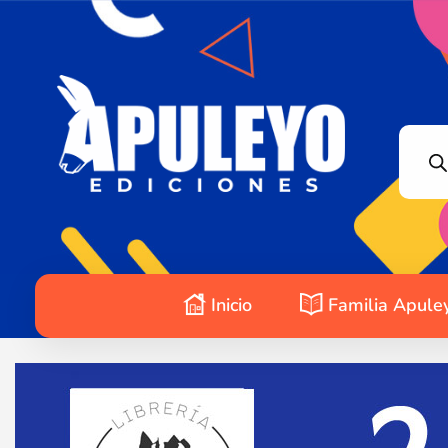
Apuleyo Ediciones | Sello Editorial
Compra libros online. Editorial especializada en literatura contemporánea de calidad: novelas, cuentos, poemarios.
Inicio
Familia Apule