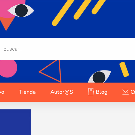
yo
Tienda
Autor@s
Blog
C