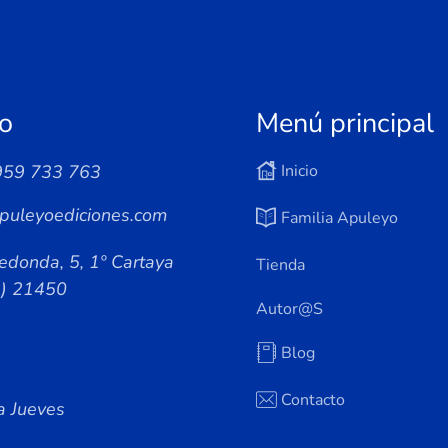
o
Menú principal
959 733 763
Inicio
puleyoediciones.com
Familia Apuleyo
edonda, 5, 1º Cartaya
Tienda
a) 21450
Autor@s
Blog
Contacto
a Jueves