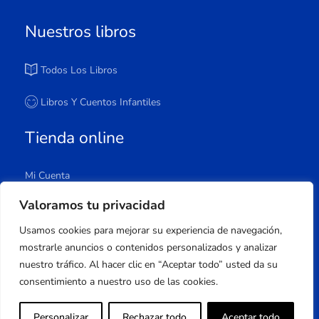
Nuestros libros
Todos Los Libros
Libros Y Cuentos Infantiles
Tienda online
Mi Cuenta
Carrito
Valoramos tu privacidad
Tienda
Usamos cookies para mejorar su experiencia de navegación,
Lista De Deseos
mostrarle anuncios o contenidos personalizados y analizar
nuestro tráfico. Al hacer clic en “Aceptar todo” usted da su
consentimiento a nuestro uso de las cookies.
Copyright © 2023 Apuleyo Ediciones | Desarrollo
Personalizar
Rechazar todo
Aceptar todo