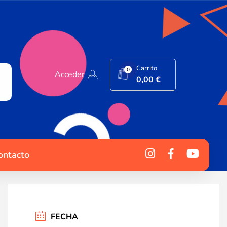
Carrito
0
Acceder
0,00
€
ontacto
FECHA