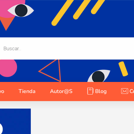
yo
Tienda
Autor@s
Blog
C