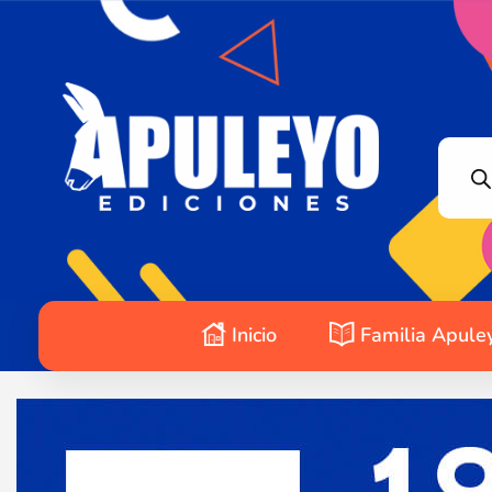
Apuleyo Ediciones | Sello Editorial
Compra libros online. Editorial especializada en literatura contemporánea de calidad: novelas, cuentos, poemarios.
Inicio
Familia Apule