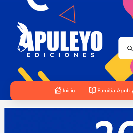
Apuleyo Ediciones | Sello Editorial
Compra libros online. Editorial especializada en literatura contemporánea de calidad: novelas, cuentos, poemarios.
Inicio
Familia Apule