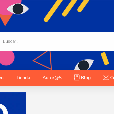
yo
Tienda
Autor@s
Blog
C