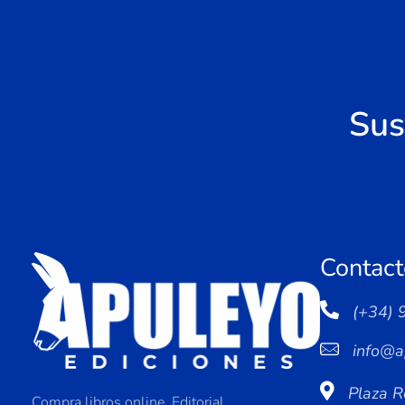
Sus
Contact
(+34) 
info@a
Plaza R
Compra libros online. Editorial