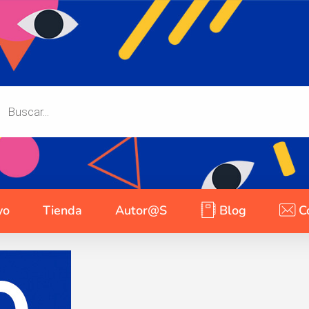
yo
Tienda
Autor@s
Blog
C