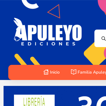
Apuleyo Ediciones | Sello Editorial
Compra libros online. Editorial especializada en literatura contemporánea de calidad: novelas, cuentos, poemarios.
Inicio
Familia Apule