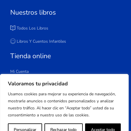
Nuestros libros
Todos Los Libros
Libros Y Cuentos Infantiles
Tienda online
Mi Cuenta
Carrito
Valoramos tu privacidad
Tienda
Usamos cookies para mejorar su experiencia de navegación,
Lista De Deseos
mostrarle anuncios o contenidos personalizados y analizar
nuestro tráfico. Al hacer clic en “Aceptar todo” usted da su
consentimiento a nuestro uso de las cookies.
Copyright © 2023 Apuleyo Ediciones | Desarrollo
Personalizar
Rechazar todo
Aceptar todo