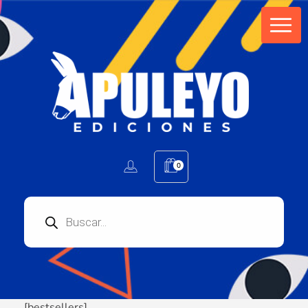
Apuleyo Ediciones | Sello Editorial
Compra libros online. Editorial especializada en literatura contemporánea de calidad: novelas, cuentos, poemarios.
0
[bestsellers]