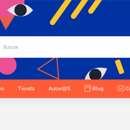
yo
Tienda
Autor@s
Blog
C