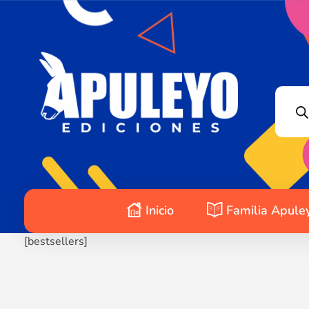
Apuleyo Ediciones | Sello Editorial
Compra libros online. Editorial especializada en literatura contemporánea de calidad: novelas, cuentos, poemarios.
Inicio
Familia Apule
[bestsellers]