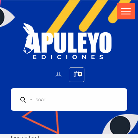
Apuleyo Ediciones | Sello Editorial
Compra libros online. Editorial especializada en literatura contemporánea de calidad: novelas, cuentos, poemarios.
0
[bestsellers]