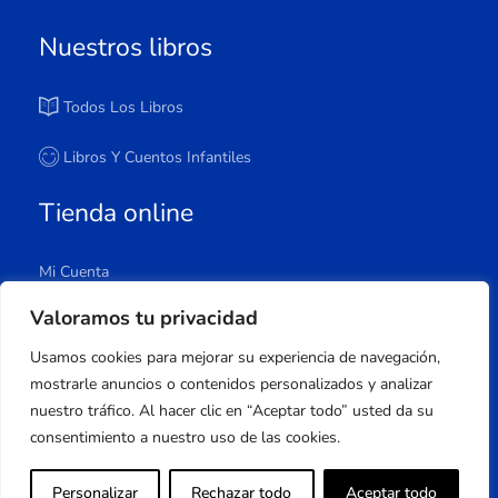
Nuestros libros
Todos Los Libros
Libros Y Cuentos Infantiles
Tienda online
Mi Cuenta
Carrito
Valoramos tu privacidad
Tienda
Usamos cookies para mejorar su experiencia de navegación,
Lista De Deseos
mostrarle anuncios o contenidos personalizados y analizar
nuestro tráfico. Al hacer clic en “Aceptar todo” usted da su
consentimiento a nuestro uso de las cookies.
Copyright © 2023 Apuleyo Ediciones | Desarrollo
Personalizar
Rechazar todo
Aceptar todo