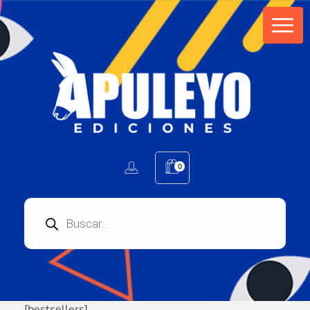
Apuleyo Ediciones | Sello Editorial
Compra libros online. Editorial especializada en literatura contemporánea de calidad: novelas, cuentos, poemarios.
0
[bestsellers]