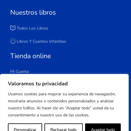
Nuestros libros
Todos Los Libros
Libros Y Cuentos Infantiles
Tienda online
Mi Cuenta
Carrito
Valoramos tu privacidad
Tienda
Usamos cookies para mejorar su experiencia de navegación,
Lista De Deseos
mostrarle anuncios o contenidos personalizados y analizar
nuestro tráfico. Al hacer clic en “Aceptar todo” usted da su
consentimiento a nuestro uso de las cookies.
Copyright © 2023 Apuleyo Ediciones | Desarrollo
Personalizar
Rechazar todo
Aceptar todo