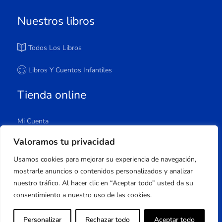
Nuestros libros
Todos Los Libros
Libros Y Cuentos Infantiles
Tienda online
Mi Cuenta
Carrito
Valoramos tu privacidad
Tienda
Usamos cookies para mejorar su experiencia de navegación,
Lista De Deseos
mostrarle anuncios o contenidos personalizados y analizar
nuestro tráfico. Al hacer clic en “Aceptar todo” usted da su
consentimiento a nuestro uso de las cookies.
Copyright © 2023 Apuleyo Ediciones | Desarrollo
Personalizar
Rechazar todo
Aceptar todo