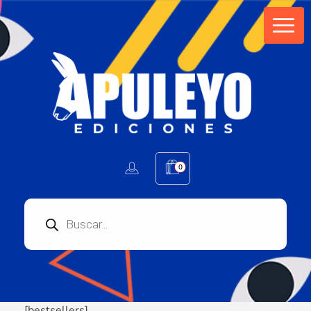
Apuleyo Ediciones | Sello Editorial
Compra libros online. Editorial especializada en literatura contemporánea de calidad: novelas, cuentos, poemarios.
0
[bestsellers]