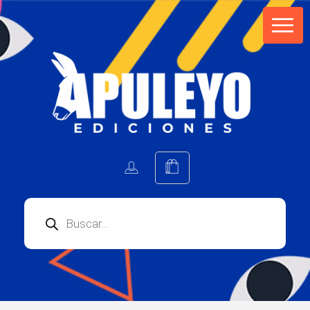
Apuleyo Ediciones | Sello Editorial
Compra libros online. Editorial especializada en literatura contemporánea de calidad: novelas, cuentos, poemarios.