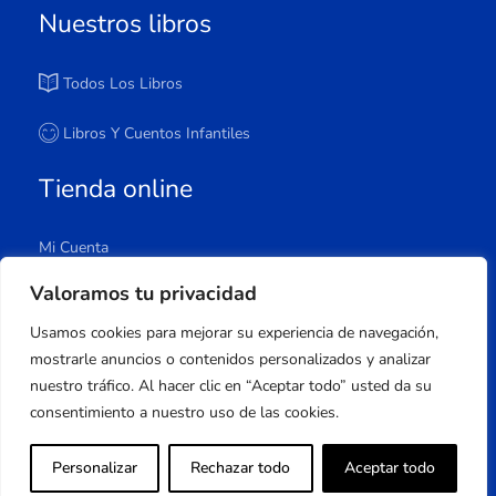
Nuestros libros
Todos Los Libros
Libros Y Cuentos Infantiles
Tienda online
Mi Cuenta
Carrito
Valoramos tu privacidad
Tienda
Usamos cookies para mejorar su experiencia de navegación,
Lista De Deseos
mostrarle anuncios o contenidos personalizados y analizar
nuestro tráfico. Al hacer clic en “Aceptar todo” usted da su
consentimiento a nuestro uso de las cookies.
Copyright © 2023 Apuleyo Ediciones | Desarrollo
Personalizar
Rechazar todo
Aceptar todo
web
Onlinehuelva®