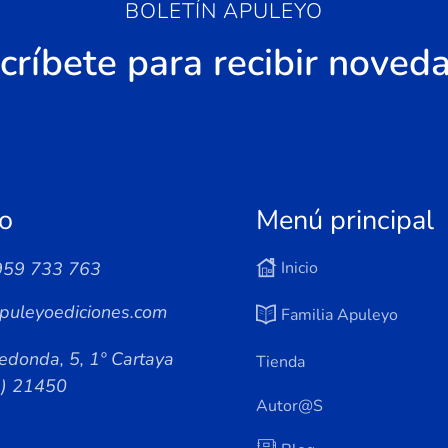
BOLETÍN APULEYO
críbete para recibir noved
o
Menú principal
959 733 763
Inicio
puleyoediciones.com
Familia Apuleyo
edonda, 5, 1º Cartaya
Tienda
a) 21450
Autor@s