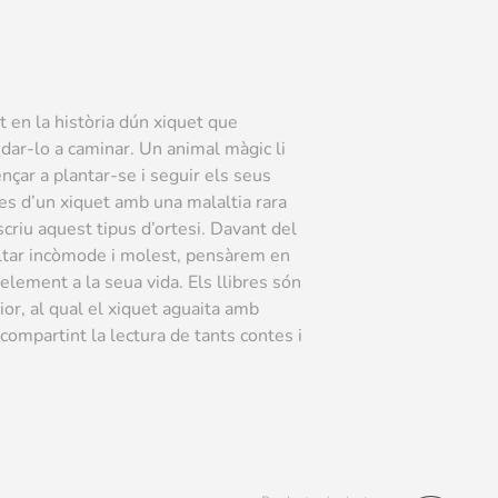
t en la història dún xiquet que
dar-lo a caminar. Un animal màgic li
çar a plantar-se i seguir els seus
res d’un xiquet amb una malaltia rara
escriu aquest tipus d’ortesi. Davant del
esultar incòmode i molest, pensàrem en
element a la seua vida. Els llibres són
or, al qual el xiquet aguaita amb
 compartint la lectura de tants contes i