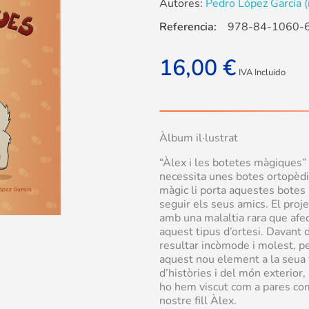
Autores:
Pedro López García (
Referencia:
978-84-1060-
16,00
€
IVA Incluido
Àlbum il·lustrat
“Àlex i les botetes màgiques” é
necessita unes botes ortopèdi
màgic li porta aquestes botes
seguir els seus amics. El proj
amb una malaltia rara que afect
aquest tipus d’ortesi. Davant d
resultar incòmode i molest, p
aquest nou element a la seua 
d’històries i del món exterior, 
ho hem viscut com a pares comp
nostre fill Àlex.