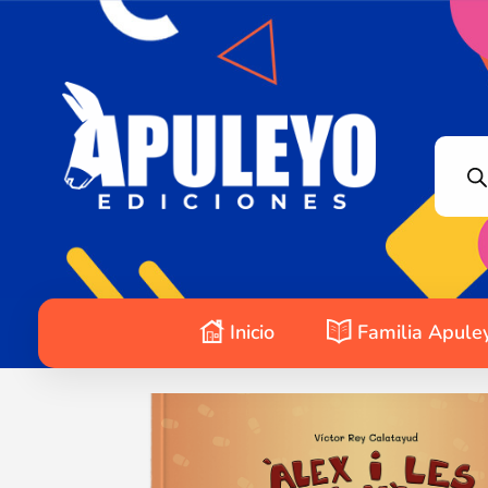
Apuleyo Ediciones | Sello Editorial
Compra libros online. Editorial especializada en literatura contemporánea de calidad: novelas, cuentos, poemarios.
Inicio
Familia Apule