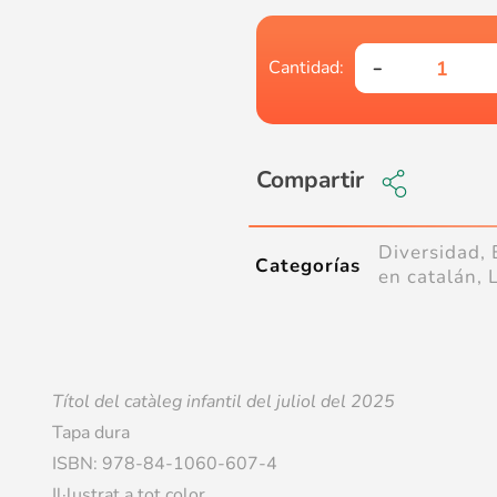
Compartir
Diversidad
,
Categorías
en catalán
,
Títol del catàleg infantil del juliol
del 2025
Tapa dura
ISBN: 978-84-1060-607-4
Il·lustrat a tot color