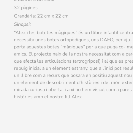
32 pàgines
Grandària: 22 cm x 22 cm
Sinopsi:
“Àlex i les botetes màgiques” és un llibre infantil centra
necessita unes botes ortopèdiques, uns DAFO, per aju- 
porta aquestes botes “màgiques” per a que puga co- men
amics. El projecte naix de la nostra necessitat com a pa
que afecta les articulacions (artrogriposi) i al que es pr
rebuig inicial a un element estrany, que a l’inici pot r
un llibre com a recurs que posara en positiu aquest nou 
un element de descobriment d’històries i del món exteri
mirada curiosa i oberta, i així ho hem viscut com a pares
històries amb el nostre fill Àlex.