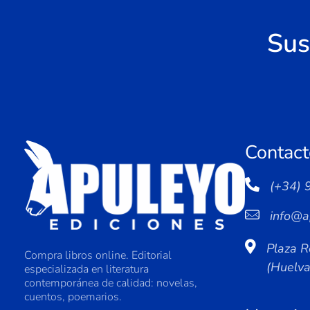
Sus
Contact
(+34) 
info@a
Plaza R
Compra libros online. Editorial
(Huelv
especializada en literatura
contemporánea de calidad: novelas,
cuentos, poemarios.