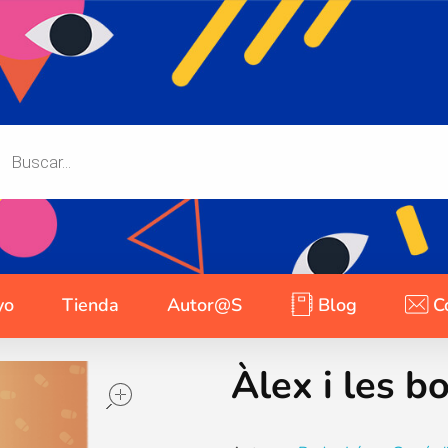
yo
Tienda
Autor@s
Blog
C
Àlex i les 
open