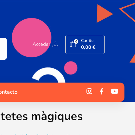
Carrito
0
Acceder
0,00
€
ontacto
botetes màgiques