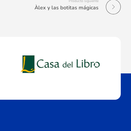
Producto siguiente
Àlex y las botitas mágicas