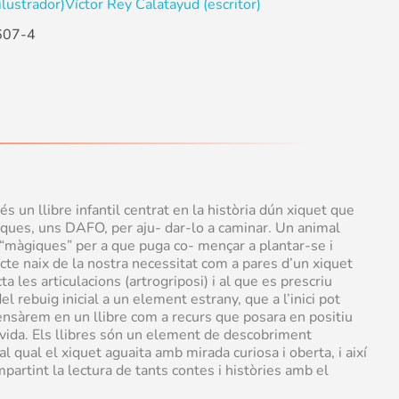
ilustrador)
Víctor Rey Calatayud (escritor)
607-4
s un llibre infantil centrat en la història dún xiquet que
ques, uns DAFO, per aju- dar-lo a caminar. Un animal
 “màgiques” per a que puga co- mençar a plantar-se i
ecte naix de la nostra necessitat com a pares d’un xiquet
a les articulacions (artrogriposi) i al que es prescriu
el rebuig inicial a un element estrany, que a l’inici pot
ensàrem en un llibre com a recurs que posara en positiu
vida. Els llibres són un element de descobriment
al qual el xiquet aguaita amb mirada curiosa i oberta, i així
artint la lectura de tants contes i històries amb el