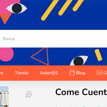
yo
Tienda
Autor@s
Blog
C
Come Cuent
open