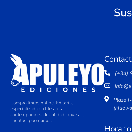
Sus
Contact
(+34) 
info@a
Plaza R
Compra libros online. Editorial
(Huelv
especializada en literatura
contemporánea de calidad: novelas,
cuentos, poemarios.
Horario