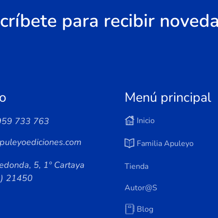
críbete para recibir noved
o
Menú principal
959 733 763
Inicio
puleyoediciones.com
Familia Apuleyo
edonda, 5, 1º Cartaya
Tienda
a) 21450
Autor@s
Blog