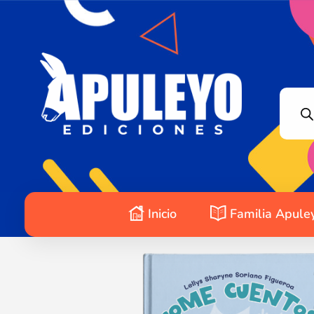
Apuleyo Ediciones | Sello Editorial
Compra libros online. Editorial especializada en literatura contemporánea de calidad: novelas, cuentos, poemarios.
Inicio
Familia Apule