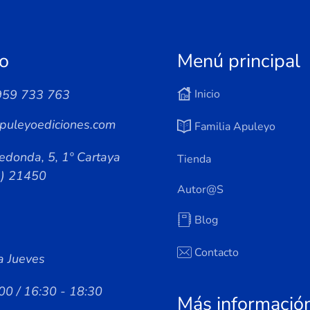
o
Menú principal
959 733 763
Inicio
puleyoediciones.com
Familia Apuleyo
edonda, 5, 1º Cartaya
Tienda
a) 21450
Autor@s
Blog
Contacto
a Jueves
00 / 16:30 - 18:30
Más informació