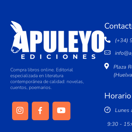
Contact
(+34) 
info@a
Plaza R
Compra libros online. Editorial
(Huelv
especializada en literatura
contemporánea de calidad: novelas,
cuentos, poemarios.
Horario
Lunes 
9:30 - 15: