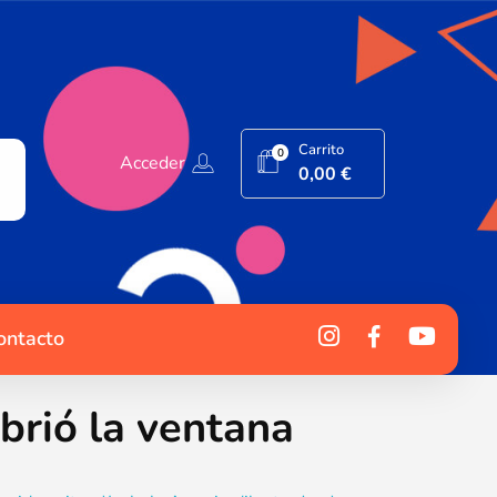
Carrito
0
Acceder
0,00
€
ontacto
brió la ventana