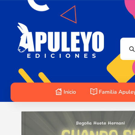
Apuleyo Ediciones | Sello Editorial
Compra libros online. Editorial especializada en literatura contemporánea de calidad: novelas, cuentos, poemarios.
Inicio
Familia Apule