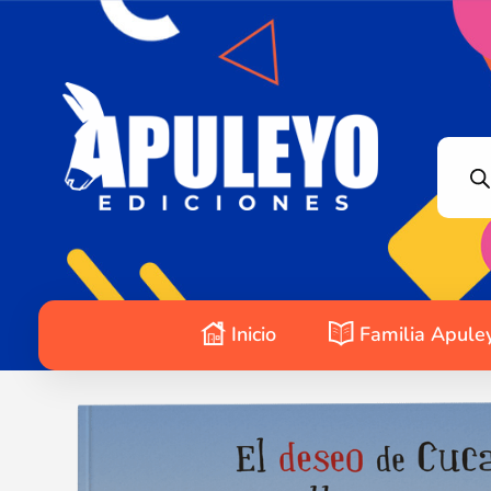
Apuleyo Ediciones | Sello Editorial
Compra libros online. Editorial especializada en literatura contemporánea de calidad: novelas, cuentos, poemarios.
Inicio
Familia Apule