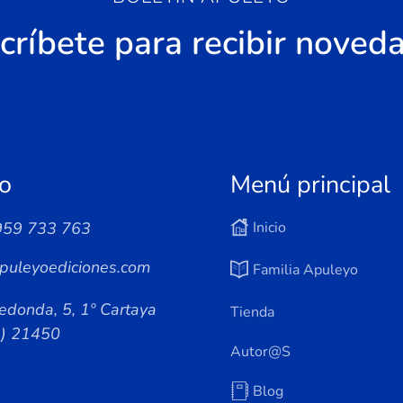
críbete para recibir noved
o
Menú principal
959 733 763
Inicio
puleyoediciones.com
Familia Apuleyo
edonda, 5, 1º Cartaya
Tienda
a) 21450
Autor@s
Blog