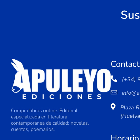
Sus
Contact
(+34) 
info@a
Plaza R
Compra libros online. Editorial
(Huelv
especializada en literatura
contemporánea de calidad: novelas,
cuentos, poemarios.
Horario