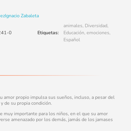
rez
Ignacio Zabaleta
animales
,
Diversidad
,
241-0
Etiquetas:
Educación
,
emociones
,
Español
Su amor propio impulsa sus sueños, incluso, a pesar del
 y de su propia condición.
je muy importante para los niños, en el que su amor
 verse amenazado por los demás, jamás de los jamases