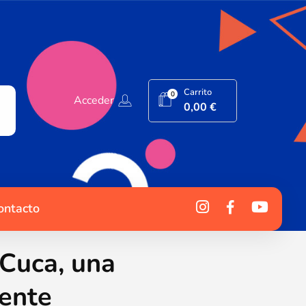
Carrito
0
Acceder
0,00
€
ontacto
 Cuca, una
rente