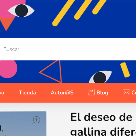
yo
Tienda
Autor@s
Blog
C
El deseo de
open
gallina dife