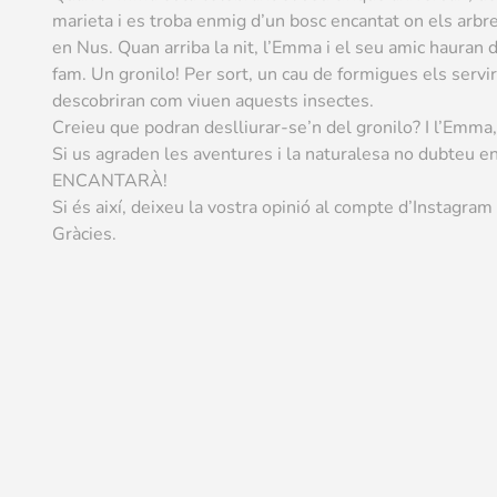
marieta i es troba enmig d’un bosc encantat on els arbr
en Nus. Quan arriba la nit, l’Emma i el seu amic hauran 
fam. Un gronilo! Per sort, un cau de formigues els serv
descobriran com viuen aquests insectes.
Creieu que podran deslliurar-se’n del gronilo? I l’Emma,
Si us agraden les aventures i la naturalesa no dubteu 
ENCANTARÀ!
Si és així, deixeu la vostra opinió al compte d’Instagra
Gràcies.