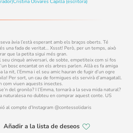
trador)
Cristina Olivares Capilla (escritora)
seva àvia l’està esperant amb els braços oberts. Té
 és una fada de veritat… Xssst! Però, per un temps, això
rar que la petita sigui més gran.
 seu cinquè aniversari, de sobte, empetiteix com si fos
’un bosc encantat on els arbres parlen. Allà es fa amiga
 la nit, l’Emma i el seu amic hauran de fugir d’un ogre
lo! Per sort, un cau de formigues els servirà d’amagatall.
n com viuen aquests insectes.
e’n del gronilo? I l’Emma, tornarà a la seva mida natural?
 la naturalesa no dubteu en comprar aquest conte. US
pinió al compte d’Instagram @contessolidaris