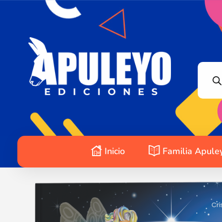
Apuleyo Ediciones | Sello Editorial
Compra libros online. Editorial especializada en literatura contemporánea de calidad: novelas, cuentos, poemarios.
Inicio
Familia Apule