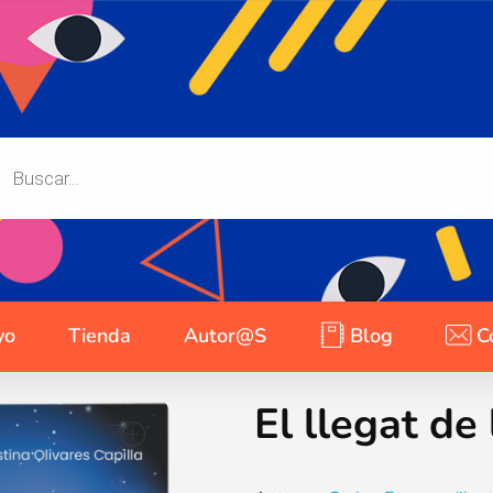
yo
Tienda
Autor@s
Blog
C
El llegat de 
open