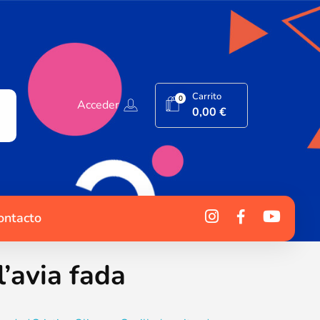
Carrito
0
Acceder
0,00
€
ontacto
l’avia fada