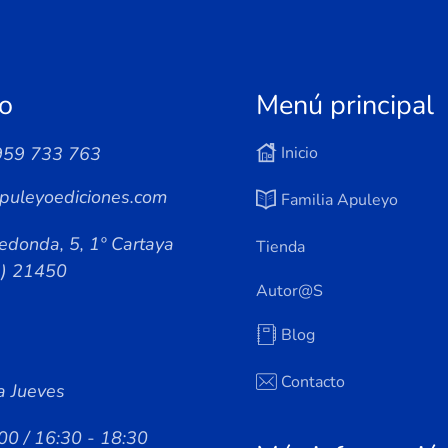
o
Menú principal
959 733 763
Inicio
puleyoediciones.com
Familia Apuleyo
edonda, 5, 1º Cartaya
Tienda
a) 21450
Autor@s
Blog
Contacto
a Jueves
00 / 16:30 - 18:30