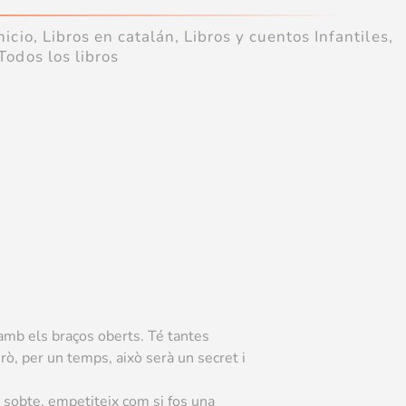
nicio
,
Libros en catalán
,
Libros y cuentos Infantiles
,
Todos los libros
 amb els braços oberts. Té tantes
rò, per un temps, això serà un secret i
 sobte, empetiteix com si fos una