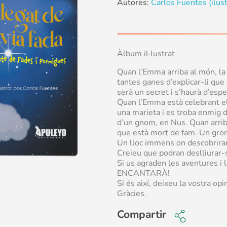
Autores:
Carlos Fuentes (ilus
Àlbum il·lustrat
Quan l’Emma arriba al món, la 
tantes ganes d’explicar-li que
serà un secret i s’haurà d’espe
Quan l’Emma està celebrant el
una marieta i es troba enmig d
d’un gnom, en Nus. Quan arriba
que està mort de fam. Un groni
Un lloc immens on descobrira
Creieu que podran deslliurar-s
Si us agraden les aventures i
ENCANTARÀ!
Si és així, deixeu la vostra o
Gràcies.
Compartir