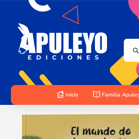
Apuleyo Ediciones | Sello Editorial
Compra libros online. Editorial especializada en literatura contemporánea de calidad: novelas, cuentos, poemarios.
Inicio
Familia Apule