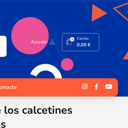
Carrito
0
Acceder
0,00
€
ontacto
 los calcetines
os