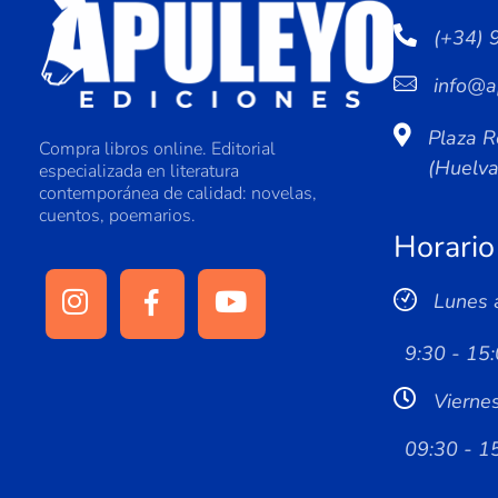
(+34) 
info@a
Plaza R
Compra libros online. Editorial
(Huelv
especializada en literatura
contemporánea de calidad: novelas,
cuentos, poemarios.
Horario
Lunes 
9:30 - 15:
Vierne
09:30 - 1