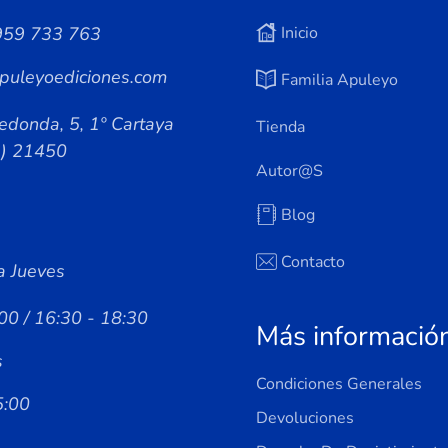
959 733 763
Inicio
puleyoediciones.com
Familia Apuleyo
edonda, 5, 1º Cartaya
Tienda
a) 21450
Autor@s
Blog
Contacto
a Jueves
00 / 16:30 - 18:30
Más informació
s
Condiciones Generales
5:00
Devoluciones