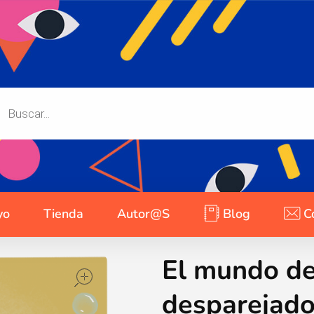
yo
Tienda
Autor@s
Blog
C
El mundo de
open
desparejad