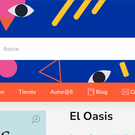
yo
Tienda
Autor@s
Blog
C
El Oasis
open