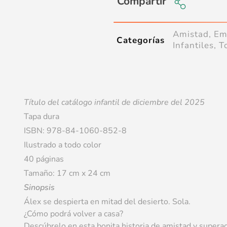
Compartir
Amistad
,
Em
Categorías
Infantiles
,
T
Título del catálogo infantil de diciembre del 2025
Tapa dura
ISBN: 978-84-1060-852-8
Ilustrado a todo color
40 páginas
Tamaño: 17 cm x 24 cm
Sinopsis
Álex se despierta en mitad del desierto. Sola.
¿Cómo podrá volver a casa?
Descúbrelo en esta bonita historia de amistad y superac