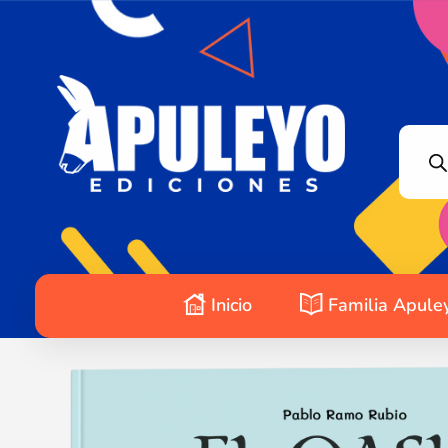
Apuleyo Ediciones | Sello Editorial
Compra libros online. Editorial especializada en literatura contemporánea de calidad: novelas, cuentos, poemarios.
Inicio
Familia Apule