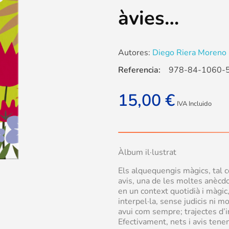
àvies…
Autores:
Diego Riera Moreno (
Referencia:
978-84-1060-
15,00
€
IVA Incluido
Àlbum il·lustrat
Els alquequengis màgics, tal c
avis, una de les moltes anècd
en un context quotidià i màgic
interpel·la, sense judicis ni 
avui com sempre; trajectes d
Efectivament, nets i avis tene