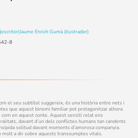
escritor)
Jaume Enrich Gumà (ilustrador)
542-8
om el seu subtítol suggereix, és una història entre nets i
otes que aquest binomi familiar pot protagonitzar alhora
, com en aquest conte. Aquest senzill relat ens
moralitats, davant d’un dels conflictes humans tan candents
’insípida solitud davant moments d’amorosa companyia.
n molt a dir sobre aquests transsumptes vitals.