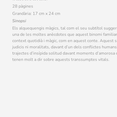
28 pàgines
Grandària: 17 cm x 24 cm
Sinopsi
Els alquequengis màgics, tal com el seu subtítol suggerei
una de les moltes anècdotes que aquest binomi familiar
context quotidià i màgic, com en aquest conte. Aquest se
judicis ni moralitats, davant d’un dels conflictes huma
trajectes d’insípida solitud davant moments d’amorosa c
tenen molt a dir sobre aquests transsumptes vitals.