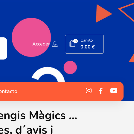
Carrito
0
Acceder
0,00
€
ontacto
engis Màgics …
s, d´avis i