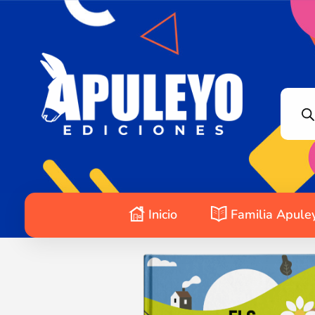
Apuleyo Ediciones | Sello Editorial
Compra libros online. Editorial especializada en literatura contemporánea de calidad: novelas, cuentos, poemarios.
Inicio
Familia Apule