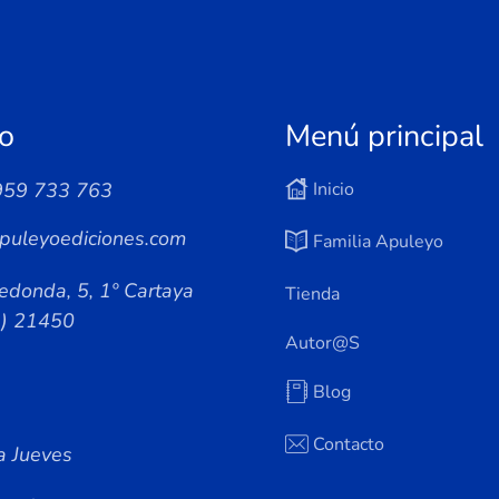
o
Menú principal
959 733 763
Inicio
puleyoediciones.com
Familia Apuleyo
edonda, 5, 1º Cartaya
Tienda
a) 21450
Autor@s
Blog
Contacto
a Jueves