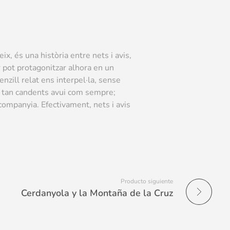
x, és una història entre nets i avis,
 pot protagonitzar alhora en un
nzill relat ens interpel·la, sense
ns tan candents avui com sempre;
ompanyia. Efectivament, nets i avis
Producto siguiente
Cerdanyola y la Montaña de la Cruz