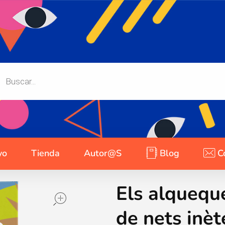
yo
Tienda
Autor@s
Blog
C
Els alquequ
open
de nets inète