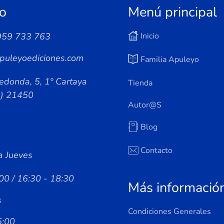
o
Menú principal
959 733 763
Inicio
puleyoediciones.com
Familia Apuleyo
edonda, 5, 1º Cartaya
Tienda
a) 21450
Autor@s
Blog
Contacto
a Jueves
00 / 16:30 - 18:30
Más informació
s
Condiciones Generales
5:00