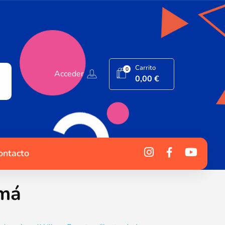
Carrito
0
Acceder
0,00
€
ontacto
amá