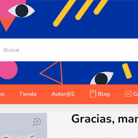
yo
Tienda
Autor@s
Blog
C
Gracias, m
open