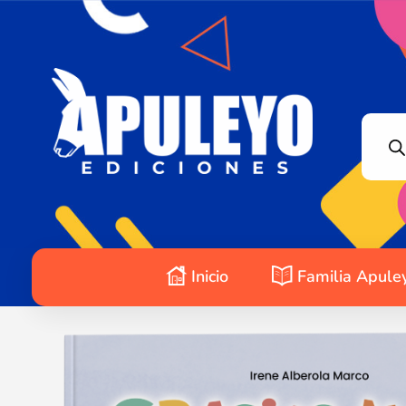
Apuleyo Ediciones | Sello Editorial
Compra libros online. Editorial especializada en literatura contemporánea de calidad: novelas, cuentos, poemarios.
Inicio
Familia Apule