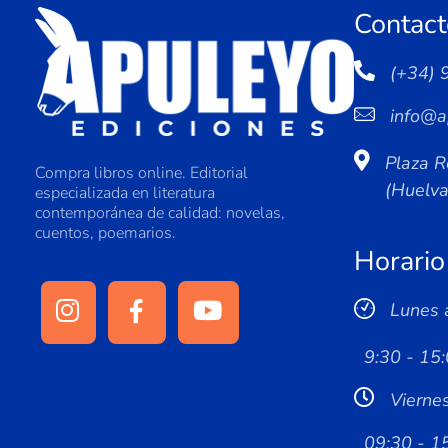
Contact
(+34) 
info@a
Plaza R
Compra libros online. Editorial
(Huelv
especializada en literatura
contemporánea de calidad: novelas,
cuentos, poemarios.
Horario
Lunes 
9:30 - 15:
Vierne
09:30 - 1